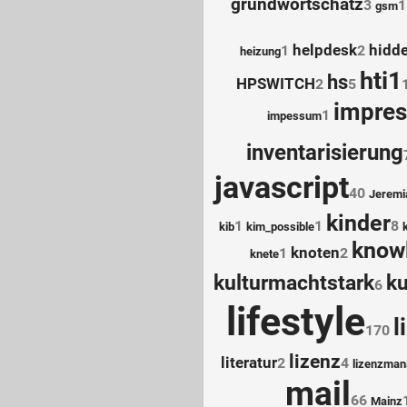
grundwortschatz
3
1
gsm
helpdesk
hidde
1
2
heizung
hti1
hs
HPSWITCH
2
5
impre
1
impessum
inventarisierung
javascript
40
Jeremi
kinder
1
1
8
kib
kim_possible
know
knoten
1
2
knete
kulturmachtstark
k
6
lifestyle
l
170
lizenz
literatur
2
4
lizenzma
mail
66
Mainz