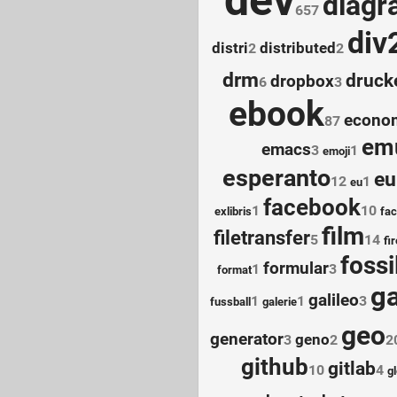
diag
657
div
distri
distributed
2
2
drm
druck
dropbox
6
3
ebook
econo
87
emu
emacs
3
1
emoji
esperanto
eu
12
1
eu
facebook
1
10
exlibris
fa
film
filetransfer
5
14
fi
fossi
formular
1
3
format
g
galileo
1
1
3
fussball
galerie
geo
generator
geno
3
2
2
github
gitlab
10
4
gl