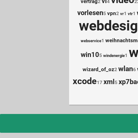
vi
vertrag
2
4
2
vorlesen
vpn
5
2
1
1
vr
vtr
webdesi
weihnachtsm
1
webservice
w
win10
5
1
windenergie
wlan
wizard_of_oz
2
6
xcode
xml
xp7ba
17
5