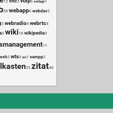
e
voip
vnc
12
3
5
1
vorlage
b
webapp
webdav
38
6
2
g
webradio
webrtc
5
4
4
wiki
a
wikipedia
3
18
3
nsmanagement
11
wts
wsh
xampp
2
4
1
2
wx
zitat
elkasten
23
46