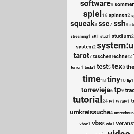
software
sommer
9
spiel
spinnen
16
2
s
ssh
squeak
ssc
8
7
9
st
studium
1
1
1
2
streaming
stt
stud
system:u
system
2
tarot
taschenrechner
7
2
tex
test
the
1
1
5
8
terror
tesla
time
tiny
18
10
1
tip
tp
torrevieja
tra
6
9
tutorial
t
24
1
1
tv
tv rutv
umkreissuche
4
umrechnun
vbs
verans
1
5
1
vbox
vda
video