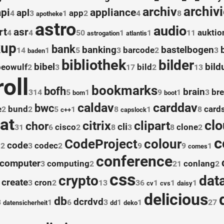
archiv
archiv
api
appliance
apl
app
4
3
1
2
4
8
apotheke
astro
audio
rt
asr
auktio
4
4
50
1
1
11
astrogation
atlantis
kup
bank
banking
bastelbogen
barcode
14
1
5
3
2
3
baden
bibliothek
bilder
bibel
bild
beowulf
bild
2
3
17
2
13
oll
bookmarks
bofh
brain
bre
314
5
1
9
1
3
bom
boot
caldav
carddav
bwc
e
bund
card
2
2
5
1
8
1
8
c++
capslock
at
cl
citrix
clipart
chor
cli
cisco
clone
31
6
2
8
3
8
2
c
CodeProject
colour
code
l
codec
2
3
2
9
9
1
comes
conference
computer
computing
conlang
3
2
21
2
css
crypto
dat
create
cron
3
2
13
36
1
1
1
cv
cvs
daisy
delicious
db
dcrdvd
3
1
6
3
1
1
27
datensicherheit
dd
deko