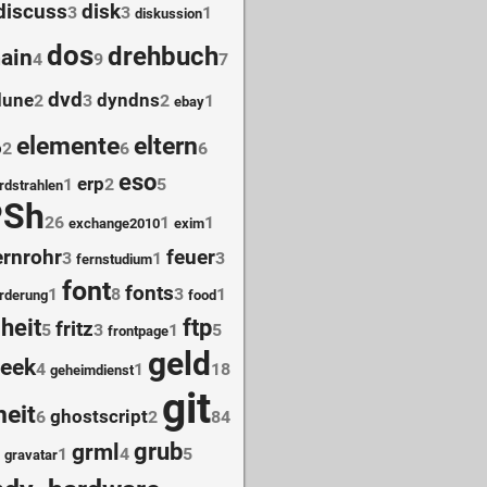
discuss
disk
3
3
1
diskussion
dos
drehbuch
ain
4
9
7
dvd
dune
dyndns
2
3
2
1
ebay
elemente
eltern
o
2
6
6
eso
erp
1
2
5
rdstrahlen
PSh
26
1
1
exchange2010
exim
ernrohr
feuer
3
1
3
fernstudium
font
fonts
1
8
3
1
rderung
food
iheit
ftp
fritz
5
3
1
5
frontpage
geld
eek
4
1
18
geheimdienst
git
eit
ghostscript
6
2
84
grub
grml
1
4
5
gravatar