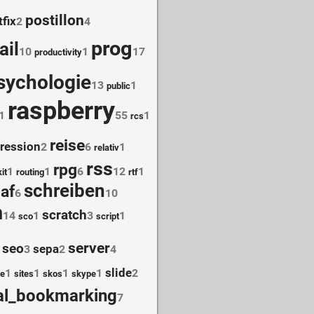
postillon
fix
2
4
prog
ail
10
1
17
productivity
sychologie
13
1
public
raspberry
1
55
1
rcs
reise
ression
2
6
1
relativ
rss
rpg
1
1
6
12
1
it
routing
rtf
schreiben
af
6
10
m
scratch
14
1
3
1
sco
script
server
seo
sepa
3
2
4
slide
1
1
1
1
2
ge
sites
skos
skype
al_bookmarking
7