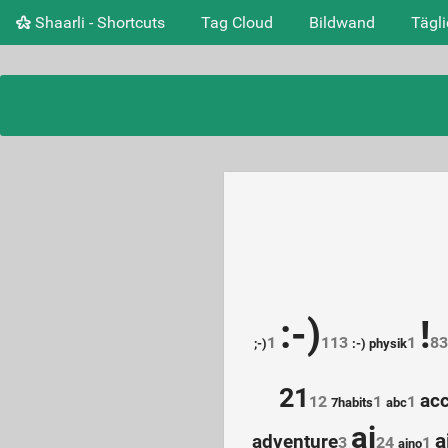
Shaarli - Shortcuts
Tag Cloud
Bildwand
Tägl
:-)
!
1
113
1
83
;-)
:-) physik
21
ac
12
1
1
7habits
abc
ai
a
adventure
3
24
1
aino