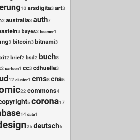
ierung
arsdigita
art
10
3
3
auth
australia
n
2
3
7
basteln
bayes
3
2
1
beamer
ung
bitcoin
bitnami
3
3
3
buch
xit
brief
bsd
2
2
2
8
cc
cdhuelle
s
2
1
3
3
cartoon
oud
cms
cna
12
1
8
5
cluster
omic
commons
22
4
corona
copyright
5
17
abase
14
1
date
design
deutsch
25
6