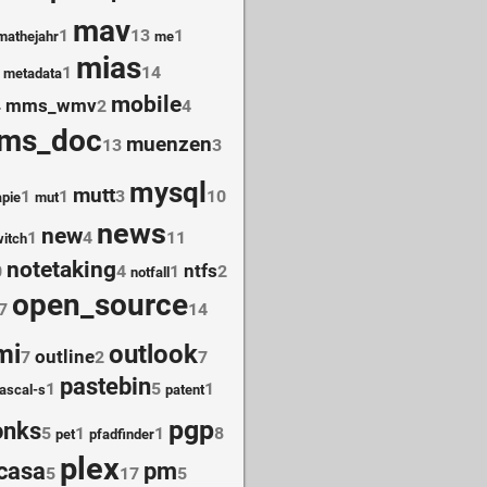
mav
1
13
1
mathejahr
me
mias
1
14
metadata
mobile
mms_wmv
4
2
4
ms_doc
muenzen
13
3
mysql
mutt
1
1
3
10
pie
mut
news
new
1
4
11
itch
notetaking
ntfs
0
4
1
2
notfall
open_source
7
14
mi
outlook
outline
7
2
7
pastebin
1
5
1
ascal-s
patent
pgp
onks
5
1
1
8
pet
pfadfinder
plex
casa
pm
5
17
5