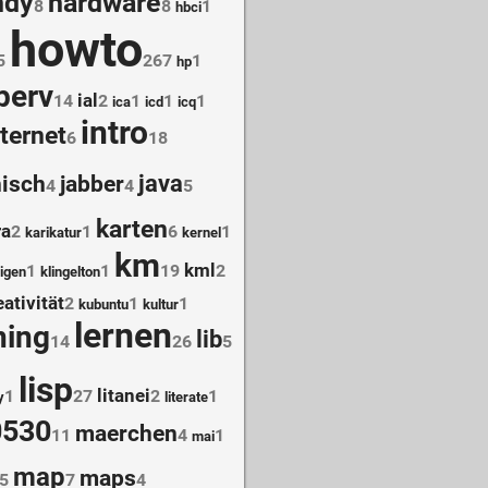
ndy
hardware
8
8
1
hbci
howto
5
267
1
hp
perv
ial
14
2
1
1
1
ica
icd
icq
intro
nternet
6
18
java
nisch
jabber
4
4
5
karten
ra
2
1
6
1
karikatur
kernel
km
kml
1
1
19
2
igen
klingelton
eativität
2
1
1
kubuntu
kultur
lernen
ning
lib
14
26
5
lisp
litanei
1
27
2
1
y
literate
530
maerchen
11
4
1
mai
map
maps
5
7
4