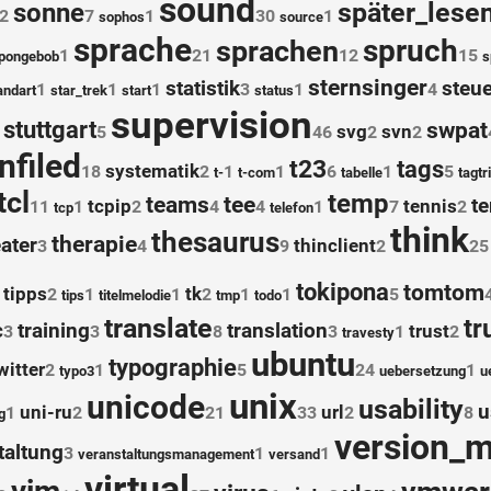
sound
später_lese
sonne
2
7
1
30
1
sophos
source
sprache
spruch
sprachen
1
21
12
15
pongebob
s
sternsinger
statistik
steue
1
1
1
3
1
4
andart
star_trek
start
status
supervision
stuttgart
swpat
svg
svn
5
46
2
2
nfiled
t23
tags
systematik
18
2
1
1
6
1
5
t-
t-com
tabelle
tagtr
tcl
temp
teams
tee
te
tcpip
tennis
11
1
2
4
4
1
7
2
tcp
telefon
think
thesaurus
therapie
ater
thinclient
3
4
9
2
25
tokipona
tomtom
tipps
tk
2
1
1
2
1
1
5
tips
titelmelodie
tmp
todo
translate
tr
c
training
translation
trust
3
3
8
3
1
2
travesty
ubuntu
typographie
witter
2
1
5
24
1
typo3
uebersetzung
u
unix
unicode
usability
u
uni-ru
url
1
2
21
33
2
8
g
version_
taltung
3
1
1
veranstaltungsmanagement
versand
virtual