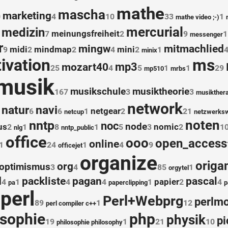
mathe
mascha
marketing
0
4
10
33
1
mathe video ;-)
mercurial
medizin
meinungsfreiheit
7
2
9
1
messenger
r
mingw
mitmachlied
midi
mindmap
mini
9
2
2
4
2
1
minix
ms
ivation
mp3
mozart40
25
4
5
1
1
29
mp510
mrbs
musik
musikschule
musiktheorie
167
3
3
musikthera
network
natur
navi
netgear
6
6
1
2
21
netcup
netzwerksw
noten
nntp
noc
node
us
nomic
2
1
8
1
5
3
2
1
nlg
nntp_public
office
ooo
open_access
online
1
24
1
4
9
officejet
organize
origa
org
optimismus
3
4
85
1
orgytel
d
packliste
pagan
pascal
papier
4
1
4
4
1
2
4
pa
paperclipping
p
perl
Perl+Webprg
perlm
89
1
12
perl compiler c++
osophie
php
physik
pi
19
1
21
10
philosophie philosophy