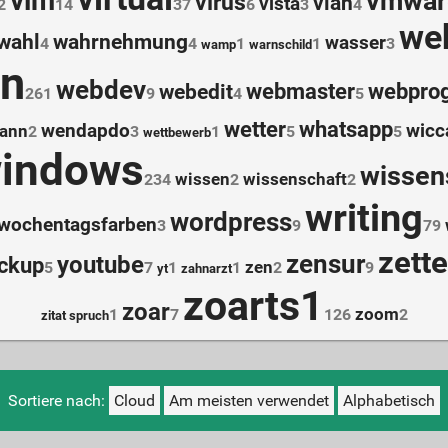
vim
vmwar
virus
vlan
vista
2
14
37
6
3
4
we
wahl
wahrnehmung
wasser
4
4
1
1
3
wamp
warnschild
gn
webdev
webmaster
webpro
webedit
261
9
4
5
wetter
whatsapp
wendapdo
wicc
ann
2
3
1
5
5
wettbewerb
indows
wisse
wissen
wissenschaft
234
2
2
writing
wordpress
wochentagsfarben
3
9
79
zett
zensur
youtube
ckup
zen
5
7
1
1
2
9
yt
zahnarzt
zoarts1
zoar
zoom
1
7
126
2
zitat spruch
Sortiere nach:
Cloud
Am meisten verwendet
Alphabetisch