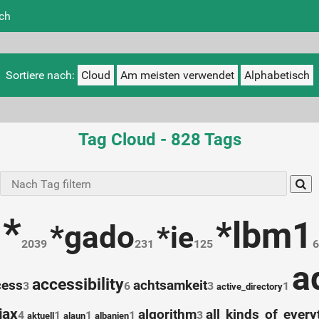
ich
Sortiere nach:
Cloud
Am meisten verwendet
Alphabetisch
Tag Cloud - 828 Tags
Type 1
more
charac
for
*
*lbm1
results
*gado
*ie
2039
231
125
6
a
accessibility
cess
achtsamkeit
3
6
3
1
active_directory
jax
algorithm
all_kinds_of_every
4
1
1
1
3
aktuell
alaun
albanien