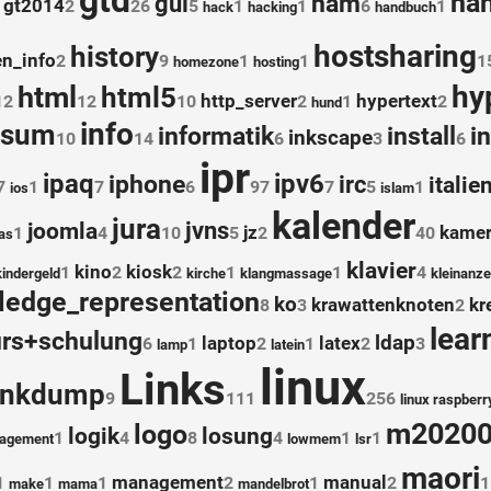
gtd
ha
ham
gui
gt2014
2
26
5
1
1
6
1
hack
hacking
handbuch
hostsharing
history
n_info
2
9
1
1
1
homezone
hosting
hy
html
html5
http_server
hypertext
12
12
10
2
1
2
hund
info
ssum
informatik
install
i
inkscape
10
14
6
3
6
ipr
ipaq
iphone
ipv6
irc
italie
7
1
7
6
97
7
5
1
ios
islam
kalender
jura
jvns
joomla
jz
kame
1
4
10
5
2
40
as
klavier
kino
kiosk
1
2
2
1
1
4
kindergeld
kirche
klangmassage
kleinanze
ledge_representation
ko
krawattenknoten
kr
8
3
2
lear
urs+schulung
ldap
laptop
latex
6
1
2
1
2
3
lamp
latein
linux
Links
inkdump
9
111
256
linux raspberr
m20200
logo
logik
losung
1
4
8
4
1
1
nagement
lowmem
lsr
maori
management
manual
1
1
1
2
1
2
1
make
mama
mandelbrot