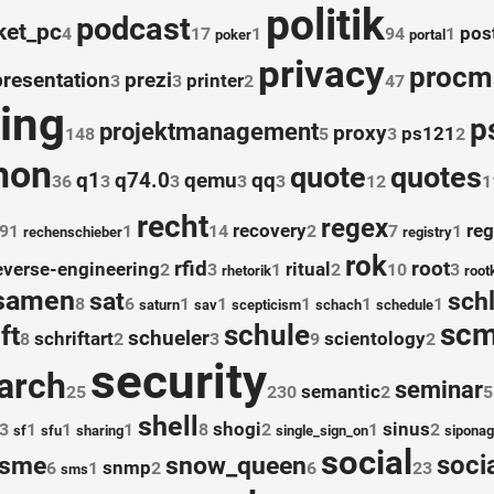
politik
podcast
ket_pc
post
4
17
1
94
1
poker
portal
privacy
procm
presentation
prezi
printer
3
3
2
47
ing
p
projektmanagement
proxy
ps121
148
5
3
2
hon
quote
quotes
q1
q74.0
qemu
qq
36
3
3
3
3
12
1
recht
regex
recovery
reg
91
1
14
2
7
1
rechenschieber
registry
rok
rfid
root
everse-engineering
ritual
2
3
1
2
10
3
rhetorik
rootk
samen
sat
schl
8
6
1
1
1
1
1
saturn
sav
scepticism
schach
schedule
sc
schule
ft
schueler
schriftart
scientology
8
2
3
9
2
security
arch
seminar
semantic
25
230
2
5
shell
shogi
sinus
3
1
1
1
8
2
1
2
sf
sfu
sharing
single_sign_on
sipona
social
sme
snow_queen
soci
snmp
6
1
2
6
23
sms