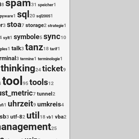
spam
n
8
31
1
speicher
sql
1
20
1
pyware
sql2005
stoa
r
storage
3
7
2
1
strategie
sync
symbole
4
1
5
10
sylt
tanz
talk
1
3
18
1
iples
tarif
rminal
3
1
1
termine
terminologie
thinking
ticket
24
9
tool
tools
4
95
12
ust_metric
tunnel
7
2
uhrzeit
umkreis
1
9
4
efi
util
sb
utf-8
vba
3
2
18
1
2
vb
management
25