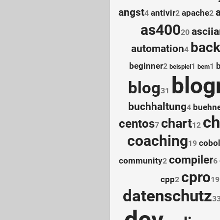
angst
antivir
apache
4
2
2
as400
asciia
20
bac
automation
4
beginner
2
1
1
beispiel
bem
blogr
blog
31
buchhaltung
buehn
4
ch
chart
centos
7
12
coaching
cobo
19
compiler
community
2
6
cpro
cpp
2
19
datenschutz
3
dev