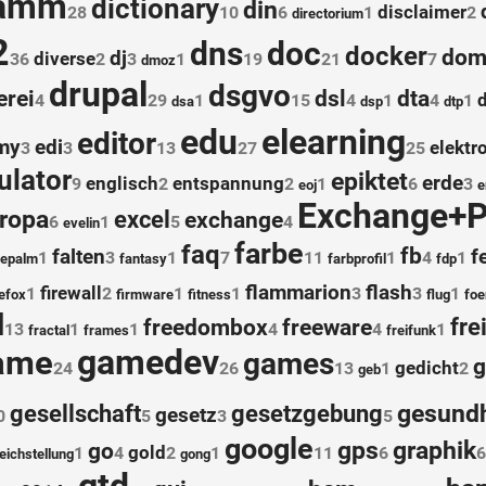
ramm
dictionary
din
disclaimer
28
10
6
1
2
directorium
2
dns
doc
docker
dom
dj
diverse
36
2
3
1
19
21
7
dmoz
drupal
dsgvo
erei
dsl
dta
4
29
1
15
4
1
4
1
dsa
dsp
dtp
edu
elearning
editor
my
edi
elektr
3
3
13
27
25
lator
epiktet
erde
englisch
entspannung
9
2
2
1
6
3
eoj
e
Exchange+
ropa
excel
exchange
6
1
5
4
evelin
farbe
faq
fb
falten
f
1
3
1
7
11
1
4
1
cepalm
fantasy
farbprofil
fdp
flammarion
flash
firewall
1
2
1
1
3
3
1
refox
firmware
fitness
flug
foe
l
fre
freedombox
freeware
13
1
1
4
4
1
fractal
frames
freifunk
ame
gamedev
games
g
gedicht
24
26
13
1
2
geb
gesundh
gesellschaft
gesetzgebung
gesetz
0
5
3
5
google
gps
graphik
go
gold
1
4
2
1
11
6
6
eichstellung
gong