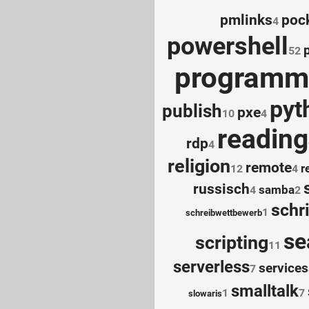
pmlinks
poc
4
powershell
52
programm
pyt
publish
pxe
10
4
reading
rdp
4
religion
remote
r
12
4
russisch
samba
4
2
schri
1
schreibwettbewerb
se
scripting
11
serverless
services
7
smalltalk
1
7
slowaris