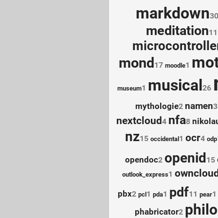
markdown
3
meditation
11
microcontrolle
mot
mond
17
1
moodle
musical
1
26
museum
namen
mythologie
2
3
nfa
nextcloud
nikola
4
8
nz
ocr
15
1
4
occidental
odp
openid
opendoc
2
15
ownclou
1
outlook_express
pdf
pbx
2
1
1
11
1
pcl
pda
pear
phil
phabricator
2