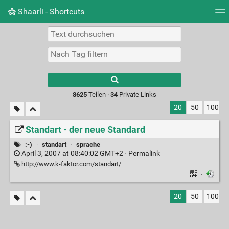
Shaarli - Shortcuts
Tag Cloud
Bildwand
Täglich
RSS Feed
Ein
Type 1 or more
characters for
results.
8625
Teilen ·
34
Private Links
20
50
100
Standart - der neue Standard
:-)
·
standart
·
sprache
April 3, 2007 at 08:40:02 GMT+2 ·
Permalink
http://www.k-faktor.com/standart/
·
20
50
100