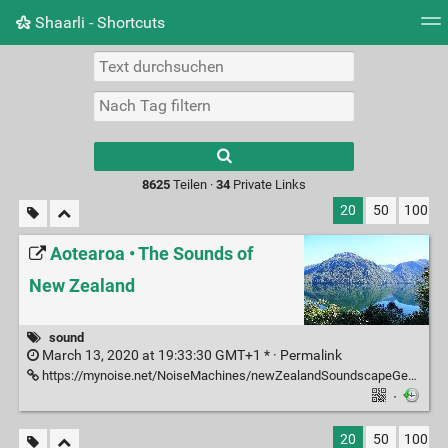
Shaarli - Shortcuts
Tag Cloud
Bildwand
Täglich
RSS Feed
Ein
Type 1 or more
characters for
results.
8625
Teilen ·
34
Private Links
20
50
100
Aotearoa • The Sounds of
New Zealand
sound
March 13, 2020 at 19:33:30 GMT+1 * ·
Permalink
https://mynoise.net/NoiseMachines/newZealandSoundscapeGenerator.php
·
20
50
100