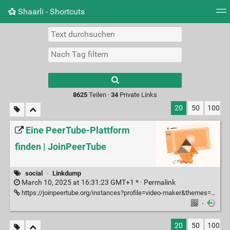
Shaarli - Shortcuts
Tag Cloud
Bildwand
Täglich
RSS Feed
Ein
Type 1 or more
characters for
results.
8625
Teilen ·
34
Private Links
20
50
100
Eine PeerTube-Plattform
finden | JoinPeerTube
social
·
Linkdump
March 10, 2025 at 16:31:23 GMT+1 * ·
Permalink
https://joinpeertube.org/instances?profile=video-maker&themes=7&nsfw=blur&languages=en&quota=5000000000&isStreamer=yes
·
20
50
100