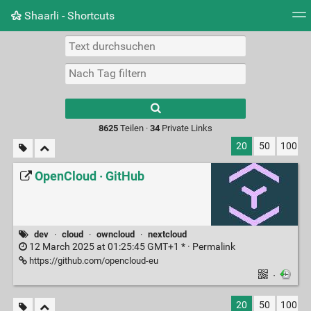
Shaarli - Shortcuts
Tag Cloud
Bildwand
Täglich
RSS Feed
Ein
Type 1 or more
characters for
results.
8625
Teilen ·
34
Private Links
20
50
100
OpenCloud · GitHub
dev
·
cloud
·
owncloud
·
nextcloud
12 March 2025 at 01:25:45 GMT+1 * ·
Permalink
https://github.com/opencloud-eu
·
20
50
100