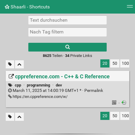
Shaarli - Shortcuts
Tag Cloud
Bildwand
Täglich
RSS Feed
Ein
Type 1 or more
characters for
results.
8625
Teilen ·
34
Private Links
20
50
100
cppreference.com - C++ & C Reference
cpp
·
programming
·
dev
March 11, 2025 at 14:00:19 GMT+1 * ·
Permalink
https://en.cppreference.com/w/
·
20
50
100