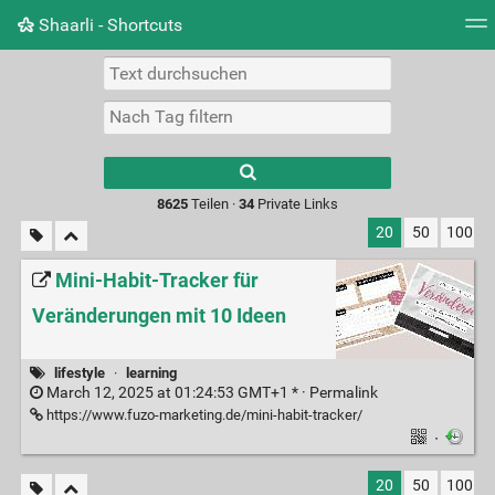
Shaarli - Shortcuts
Tag Cloud
Bildwand
Täglich
RSS Feed
Ein
Type 1 or more
characters for
results.
8625
Teilen ·
34
Private Links
20
50
100
Mini-Habit-Tracker für
Veränderungen mit 10 Ideen
lifestyle
·
learning
March 12, 2025 at 01:24:53 GMT+1 * ·
Permalink
https://www.fuzo-marketing.de/mini-habit-tracker/
·
20
50
100