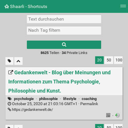
Shaarli - Shortcuts
Tag Cloud
Bildwand
Täglich
RSS Feed
Ein
Type 1 or more
characters for
results.
8625
Teilen ·
34
Private Links
20
50
100
Gedankenwelt - Blog über Meinungen und
Informationen zum Thema Psychologie,
Philosophie und Kunst.
psychologie
·
philosophie
·
lifestyle
·
coaching
October 25, 2020 at 21:03:16 GMT+1 ·
Permalink
https://gedankenwelt.de/
·
20
50
100