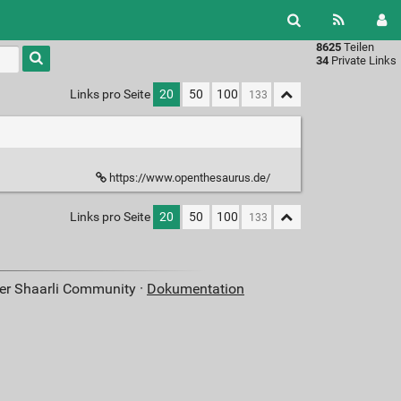
8625
Teilen
Type 1 or
34
Private Links
more
characters
Links pro Seite
20
50
100
for
results.
https://www.openthesaurus.de/
Links pro Seite
20
50
100
der Shaarli Community ·
Dokumentation