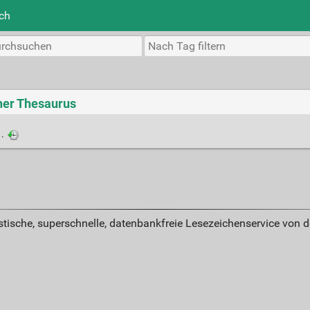
ich
her Thesaurus
·
istische, superschnelle, datenbankfreie Lesezeichenservice von 