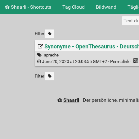
Shaarli - Shortcuts
Tag Cloud
Bildwand
Tägl
Filter
Synonyme - OpenThesaurus - Deutsc
sprache
June 20, 2020 at 20:08:55 GMT+2 ·
Permalink
·
Filter
Shaarli
· Der persönliche, minimal