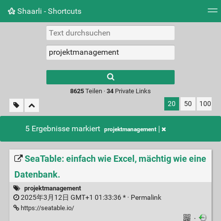
Shaarli - Shortcuts
Tag Cloud
Bildwand
Täglich
RSS Feed
Ein
Type 1 or more
characters for
results.
8625
Teilen ·
34
Private Links
20
50
100
5 Ergebnisse markiert
projektmanagement
SeaTable: einfach wie Excel, mächtig wie eine
Datenbank.
projektmanagement
2025年3月12日 GMT+1 01:33:36 * ·
Permalink
https://seatable.io/
·