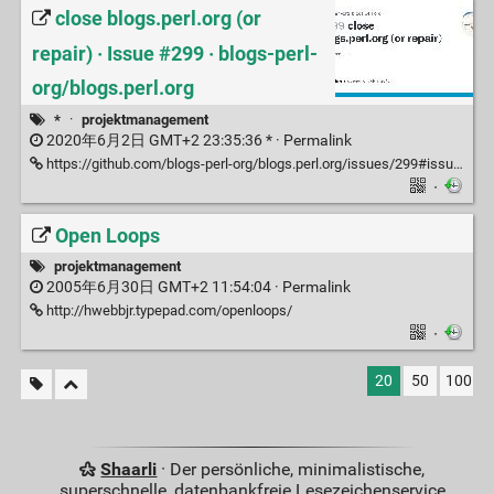
close blogs.perl.org (or
repair) · Issue #299 · blogs-perl-
org/blogs.perl.org
*
·
projektmanagement
2020年6月2日 GMT+2 23:35:36 * ·
Permalink
https://github.com/blogs-perl-org/blogs.perl.org/issues/299#issuecomment-633963163
·
Open Loops
projektmanagement
2005年6月30日 GMT+2 11:54:04 ·
Permalink
http://hwebbjr.typepad.com/openloops/
·
20
50
100
Shaarli
· Der persönliche, minimalistische,
superschnelle, datenbankfreie Lesezeichenservice